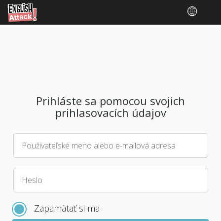
Prihláste sa pomocou svojich
prihlasovacích údajov
Používateľské meno alebo e-mailová adresa
Vyberte
Heslo
nové
heslo
Zapamätať si ma
pre