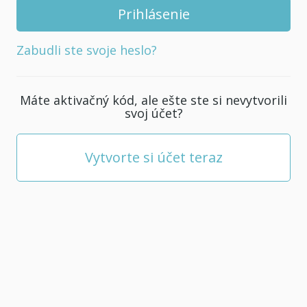
svoj
účet.
Musí
Zabudli ste svoje heslo?
mať
aspoň
5
Máte aktivačný kód, ale ešte ste si nevytvorili
znakov.
svoj účet?
Vytvorte si účet teraz